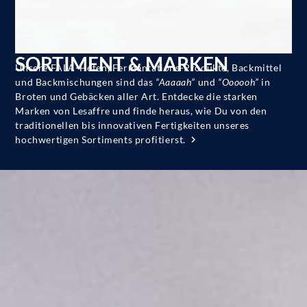
SORTIMENT & MARKEN
Unsere FALA-Hefen, Fermentations-Produkte, Backmittel
und Backmischungen sind das
“Aaaaah”
und
“Oooooh”
in
Broten und Gebäcken aller Art. Entdecke die starken
Marken von Lesaffre und finde heraus, wie Du von den
traditionellen bis innovativen Fertigkeiten unseres
hochwertigen Sortiments profitierst.