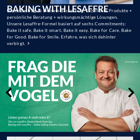
BAKING WITH LESAFFRE
Unser Beitrag zu Deinem Backerfolg: Exzellente Produkte +
persönliche Beratung + wirkungsmächtige Lösungen.
Unsere Lesaffre-Formel basiert auf sechs Commitments:
Bake it safe. Bake it smart. Bake it easy. Bake for Care. Bake
for Good. Bake for Smile. Erfahre, was sich dahinter
verbirgt.