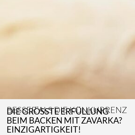
BESSER ALS DIE KONKURRENZ
DIE GRÖSSTE ERFÜLLUNG
BEIM BACKEN MIT ZAVARKA?
EINZIGARTIGKEIT!