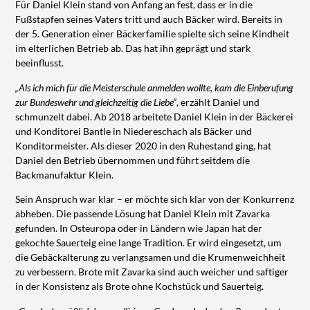
Für Daniel Klein stand von Anfang an fest, dass er in die
Fußstapfen seines Vaters tritt und auch Bäcker wird. Bereits in
der 5. Generation einer Bäckerfamilie spielte sich seine Kindheit
im elterlichen Betrieb ab. Das hat ihn geprägt und stark
beeinflusst.
„Als ich mich für die Meisterschule anmelden wollte, kam die Einberufung
zur Bundeswehr und gleichzeitig die Liebe“
, erzählt Daniel und
schmunzelt dabei. Ab 2018 arbeitete Daniel Klein in der Bäckerei
und Konditorei Bantle in Niedereschach als Bäcker und
Konditormeister. Als dieser 2020 in den Ruhestand ging, hat
Daniel den Betrieb übernommen und führt seitdem die
Backmanufaktur Klein.
Sein Anspruch war klar – er möchte sich klar von der Konkurrenz
abheben. Die passende Lösung hat Daniel Klein mit Zavarka
gefunden. In Osteuropa oder in Ländern wie Japan hat der
gekochte Sauerteig eine lange Tradition. Er wird eingesetzt, um
die Gebäckalterung zu verlangsamen und die Krumenweichheit
zu verbessern. Brote mit Zavarka sind auch weicher und saftiger
in der Konsistenz als Brote ohne Kochstück und Sauerteig.