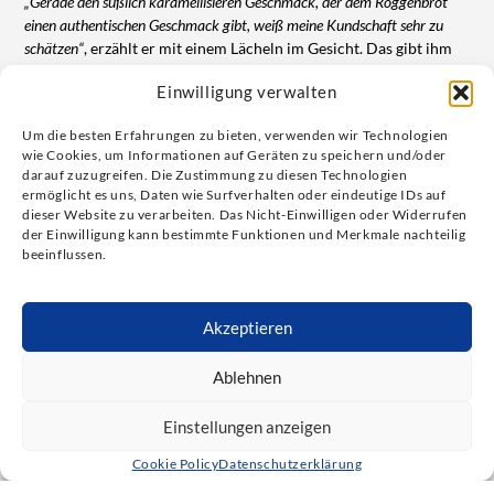
„Gerade den süßlich karamellisieren Geschmack, der dem Roggenbrot
einen authentischen Geschmack gibt, weiß meine Kundschaft sehr zu
schätzen“
, erzählt er mit einem Lächeln im Gesicht. Das gibt ihm
nach einem langen Arbeitstag ein gutes Gefühl.
Einwilligung verwalten
Die Eigenschaften von
Um die besten Erfahrungen zu bieten, verwenden wir Technologien
Zavarka im Überblick
wie Cookies, um Informationen auf Geräten zu speichern und/oder
darauf zuzugreifen. Die Zustimmung zu diesen Technologien
Zavarka kombiniert ein klassisches Kochstück mit einem
ermöglicht es uns, Daten wie Surfverhalten oder eindeutige IDs auf
dieser Website zu verarbeiten. Das Nicht-Einwilligen oder Widerrufen
Sauerteig.
der Einwilligung kann bestimmte Funktionen und Merkmale nachteilig
beeinflussen.
Es verbessert Geschmack und Aroma von Gebäcken aller
Art sowie die Qualität von Kleingebäcken
Es verbessert die Textur (saftige Krume, knusprige Kruste)
und sorgt für eine längere Verzehrfrische
Akzeptieren
Es garantiert gleichmäßige Qualität der Backwaren
Es spart Platz und Energiekosten
Ablehnen
Neben der positiven Wirkung auf Krumenweichheit, Aroma und
Frische, überzeugte auch die platz- und energiesparende
Einstellungen anzeigen
Herstellung der Backstück mit Zavarka sowie die stabile
Ergebnisqualität.
Cookie Policy
Datenschutzerklärung